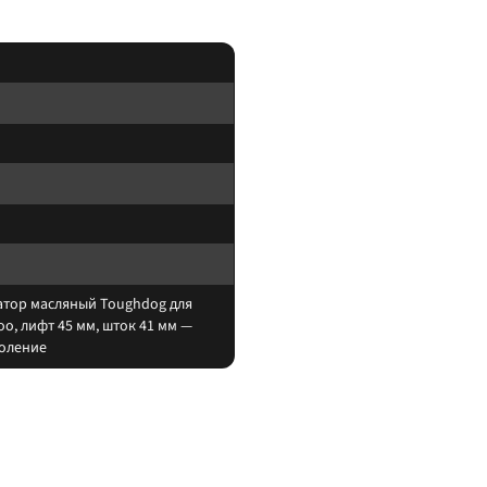
атор масляный Toughdog для
oo, лифт 45 мм, шток 41 мм —
коление
оры. При увеличении хода часто нужны регулируемая тяга Панара, удлинённ
ление авто, которого нет в названии.