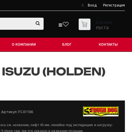
Вход
Регистрация
0
Корзина
пуста
О КОМПАНИИ
БЛОГ
КОНТАКТЫ
ISUZU (HOLDEN)
Артикул:
FC41106
ось см. название, лифт 45 мм. линейка под экспедицию и нагрузку:
е 9-stage там, где это указано в названии позиции.