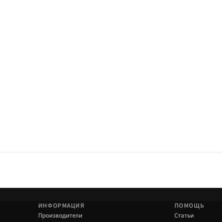
а под вес. Нагрузку пружины берите по постоянному весу.
ИНФОРМАЦИЯ
ПОМОЩЬ
Производители
Статьи