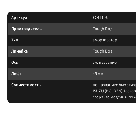
Характеристики
Артикул
FC41106
Производитель
Tough Dog
Тип
амортизатор
Линейка
Tough Dog
Ось
см. название
Лифт
45 мм
Совместимость
по названию: Амортиз
ISUZU (HOLDEN) Jackar
сверяйте модель и по
На какие авто / совместимость
Подбирайте амортизатор под ту же величину лифта, что и пружины/ресс
на другой лифт или ось без сверки таблицы; на поко
Когда не ставить: