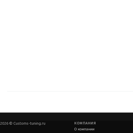
В чём преимущество линейки?
Foam Cell — для длительных нагрузок; Adjustable — когда нужна настройк
Сверяйте артикул до оплаты.
Нужен ли сход-развал?
Да, если меняется высота или геометрия оси.
Момент затяжки — по мануалам производителя и автомобиля.
Где купить?
Custom's Tuning, Тюмень — самовывоз и подбор.
Консультация по совместимости с вашим лифтом.
КОМПАНИЯ
2026 © Customs-tuning.ru
О компании