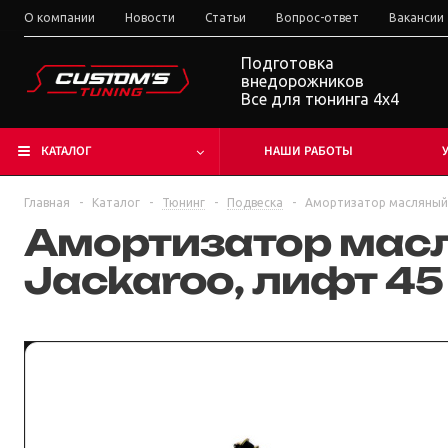
О компании
Новости
Статьи
Вопрос-ответ
Вакансии
Подготовка
внедорожников
Все для тюнинга 4x4
КАТАЛОГ
НАШИ РАБОТЫ
Главная
-
Каталог
-
Тюнинг
-
Подвеска
-
Амортизатор масляный 
Амортизатор масл
Jackaroo, лифт 45