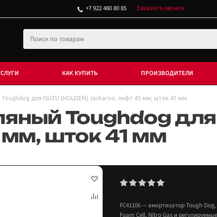
+7 922 480 80 85
Заказать звонок
УСЛУГИ
КАК КУПИТЬ
ПРОИЗВОДИТЕЛИ
Toughdog для ISUZU (HOLDEN) Jackaroo, лифт 45 мм, шток 41 мм
яный Toughdog для 
 мм, шток 41 мм
FC41106 — амортизатор Tough Dog, 
Foam Cell, Nitro Gas и регулируемы