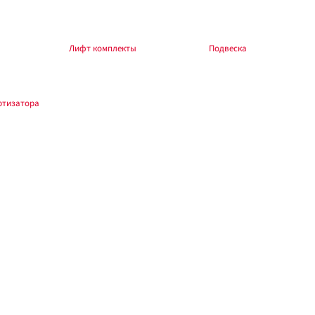
боры — в разделе
Лифт комплекты
, общий раздел —
Подвеска
.
ртизатора
.
зводителя и автомобиля. При изменении высоты — сход-развал. Обкатка 200–
N) Jackaroo, лифт 45 мм, шток 41 мм.