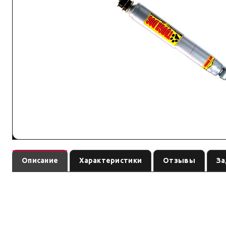
Описание
Характеристики
Отзывы
За
— амортизатор
(линейка
). Ось:
FC41106
Tough Dog
Tough Dog
см. н
линейка под экспедицию и нагрузку: Foam Cell, Nitro Ga
Преимущество: