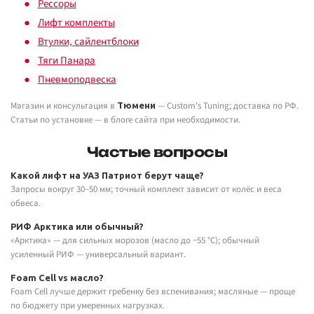
Рессоры
Лифт комплекты
Втулки, сайлентблоки
Тяги Панара
Пневмоподвеска
Магазин и консультация в
— Custom's Tuning; доставка по РФ.
Тюмени
Статьи по установке — в блоге сайта при необходимости.
Частые вопросы
Какой лифт на УАЗ Патриот берут чаще?
Запросы вокруг 30–50 мм; точный комплект зависит от колёс и веса
обвеса.
РИФ Арктика или обычный?
«Арктика» — для сильных морозов (масло до −55 °C); обычный
усиленный РИФ — универсальный вариант.
Foam Cell vs масло?
Foam Cell лучше держит гребенку без вспенивания; масляные — проще
по бюджету при умеренных нагрузках.