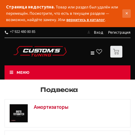
Товар или раздел был удалён или
Страница недоступна.
×
перемещён. Посмотрите, что есть в текущем разделе —
возможно, найдёте замену. Или
вернитесь в каталог
.
+7 922 480 80 85
Вход
Регистрация
0
МЕНЮ
Подвеска
Амортизаторы