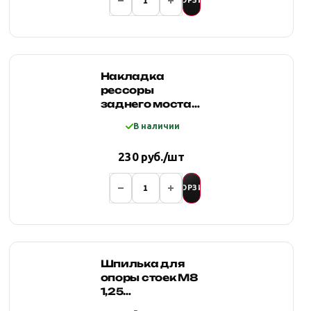
В КОРЗИНУ
Накладка
рессоры
заднего моста
УАЗ Хантер
В наличии
(смещение
моста 20 мм)
230 руб./шт
В КОРЗИНУ
Шпилька для
опоры стоек М8
1,25
увеличенная