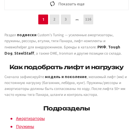
Показать еще
2
3
116
1
Раздел
Custom's Tuning — усиленные амортизаторы,
подвески
пружины, рессоры, втулки, тяги Панара, лифт-комплекты и
пневмоhelper для внедорожников. Бренды в каталоге:
,
РИФ
Tough
,
, а также OME, Ironman и другие позиции со склада.
Dog
SteelStaff
Как подобрать лифт и нагрузку
Сначала зафиксируйте
, желаемый лифт (мм) и
модель и поколение
постоянную нагрузку (багажник, лебёдка, кунг). Пружины/рессоры и
амортизаторы должны быть согласованы по ходу. После лифта 50+ мм
часто нужны тяга Панара, шланги и контроль кастора.
Подразделы
Амортизаторы
Пружины