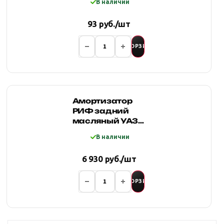
В наличии
Ст.20
93 руб./шт
В КОРЗИНУ
Амортизатор
РИФ задний
масляный УАЗ
Хантер/
В наличии
Патриот/
Буханка (пер. и
6 930 руб./шт
задн.)
В КОРЗИНУ