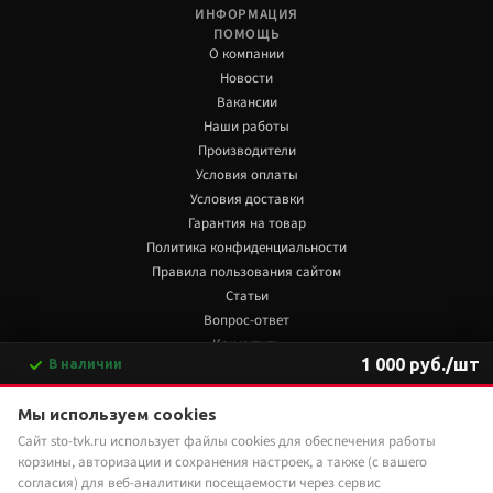
ИНФОРМАЦИЯ
ПОМОЩЬ
О компании
Новости
Вакансии
Наши работы
Производители
Условия оплаты
Условия доставки
Гарантия на товар
Политика конфиденциальности
Правила пользования сайтом
Статьи
Вопрос-ответ
Как купить
1 000 руб./шт
В наличии
Обзоры
-
+
В корзину
+7 922 480 80 85
Мы используем cookies
Сайт sto-tvk.ru использует файлы cookies для обеспечения работы
Мы в социальных сетях:
Купить в 1 клик
корзины, авторизации и сохранения настроек, а также (с вашего
согласия) для веб-аналитики посещаемости через сервис