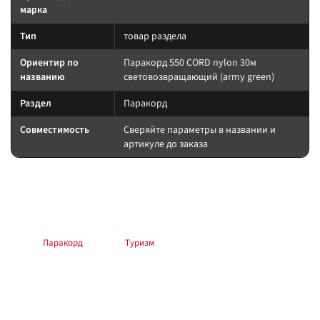
марка
Тип
товар раздела
Ориентир по
Паракорд 550 CORD nylon 30м
названию
световозвращающий (army green)
Раздел
Паракорд
Совместимость
Сверяйте параметры в названии и
артикуле до заказа
Подбор и совместимость
Сверяйте назначение по названию и разделу; при сомнении —
консультация в магазине.
Раздел:
Паракорд
. Каталог:
Туризм
.
Установка и применение
Следуйте инструкции производителя. Для шин/дисков — балансировка
и контроль давления; для электрооборудования — предохранитель у