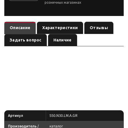
розничных магазинах
Описание
Характеристики
Отзывы
Задать вопрос
Наличие
Паракорд 550 CORD nylon 30м световозвращающий (army
— товар раздела бренда
, артикул
.
green)
каталог
550.N30.LM.A.GR
Карточка собрана по данным линейки производителя и маркировке
позиции; перед заказом сверьте параметры с вашей задачей.
Параметры — по названию и артикулу 1С; при отсутствии паспорта
производителя сверяйте совместимость до заказа.
Характеристики
Артикул
550.N30.LM.A.GR
Производитель /
каталог