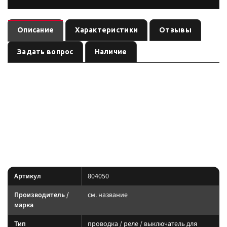
Описание
Характеристики
Отзывы
Задать вопрос
Наличие
Комплект проводки для подключения 2-х дополнительных
— проводка / реле / выключатель
LED-фар / HID-ламп (с кнопкой)
для света
, артикул
.
см. название
804050
Световое оборудование: подбирайте по креплению, IP-защите и току.
Силовую линию ведите через реле и предохранитель.
Характеристики
Артикул
804050
Производитель /
см. название
марка
Тип
проводка / реле / выключатель для