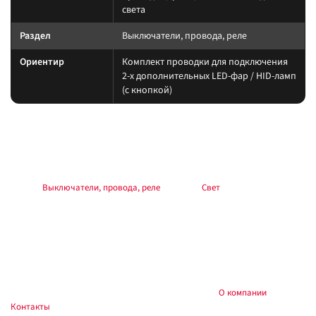
света
Раздел
Выключатели, провода, реле
Ориентир
Комплект проводки для подключения
2-х дополнительных LED-фар / HID-ламп
(с кнопкой)
Подбор и совместимость
Свет подбирайте по креплению, пылевлагозащите и потреблению тока.
Учитывайте нагрев корпуса и угол светового пятна (spot/flood/combo).
Раздел:
Выключатели, провода, реле
. Каталог:
Свет
.
Установка
Фиксируйте на силовые точки, защищайте проводку гофрой, не
пережимайте шланги и датчики. После монтажа проверьте нагрев
контактов и работу штатного света.
Купить и установить в
, Тюмень:
О компании
,
Custom's Tuning
Контакты
. Доставка по России.