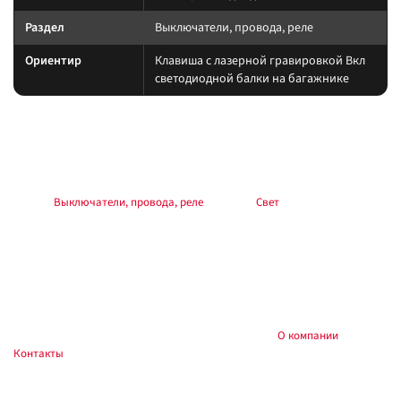
Раздел
Выключатели, провода, реле
Ориентир
Клавиша с лазерной гравировкой Вкл
светодиодной балки на багажнике
Подбор и совместимость
Свет подбирайте по креплению, пылевлагозащите и потреблению тока.
Учитывайте нагрев корпуса и угол светового пятна (spot/flood/combo).
Раздел:
Выключатели, провода, реле
. Каталог:
Свет
.
Установка
Фиксируйте на силовые точки, защищайте проводку гофрой, не
пережимайте шланги и датчики. После монтажа проверьте нагрев
контактов и работу штатного света.
Купить и установить в
, Тюмень:
О компании
,
Custom's Tuning
Контакты
. Доставка по России.
Частые вопросы