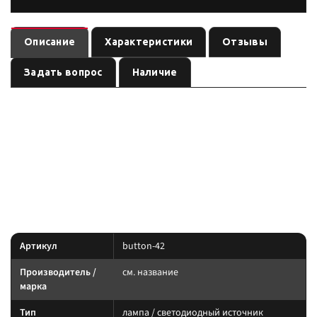
Описание
Характеристики
Отзывы
Задать вопрос
Наличие
Клавиша с лазерной гравировкой Вкл светодиодной балки
— лампа / светодиодный источник
,
на багажнике
см. название
артикул
.
button-42
Световое оборудование: подбирайте по креплению, IP-защите и току.
Силовую линию ведите через реле и предохранитель.
Характеристики
Артикул
button-42
Производитель /
см. название
марка
Тип
лампа / светодиодный источник