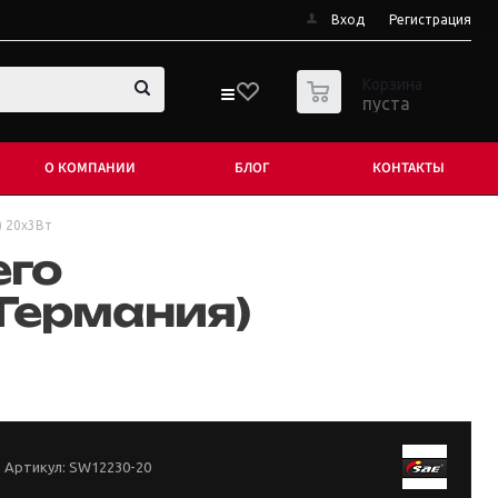
Вход
Регистрация
0
Корзина
пуста
О КОМПАНИИ
БЛОГ
КОНТАКТЫ
 20х3Вт
его
Германия)
Артикул:
SW12230-20