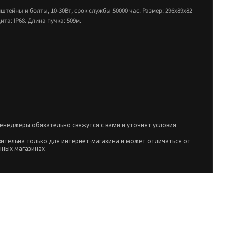
ейны и болты, 10-30Вт, срок службы 50000 час. Размер: 296х89х82
та: IP68. Длина пучка: 509м.
енеджеры обязательно свяжутся с вами и уточнят условия
вительна только для интернет-магазина и может отличаться от
чных магазинах