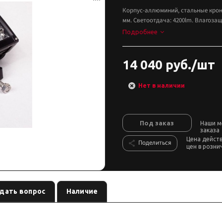
Корпус-аллюминий, стальные кроншт
мм. Светоотдача: 4200lm. Влагозащи
Подробнее
14 040 руб./шт
Нет в наличии
Под заказ
Наши м
заказа
Цена дейст
Поделиться
цен в розни
дать вопрос
Наличие