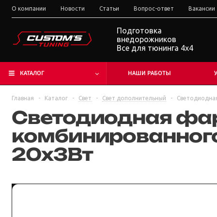
О компании
Новости
Статьи
Вопрос-ответ
Вакансии
Подготовка
внедорожников
Все для тюнинга 4x4
КАТАЛОГ
НАШИ РАБОТЫ
Главная
-
Каталог
-
Свет
-
Свет дополнительный
-
Светодиодная
Светодиодная фа
комбинированного
20х3Вт