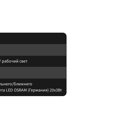
— дополнительная фара / рабочи
вета LED OSRAM (Германия) 20х3Вт
ловую линию ведите через реле и предохранитель.
/ рабочий свет
льнего/ближнего
та LED OSRAM (Германия) 20х3Вт
тывайте нагрев корпуса и угол светового пятна (spot/flood/combo).