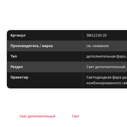
Светодиодная фара дальнего/ближнего комбинированного с
Световое оборудование: подбирайте по креплению, IP-защите и току. Си
Характеристики
Артикул
SW12230-20
Производитель / марка
см. название
Тип
дополнительная фара 
Раздел
Свет дополнительный
Ориентир
Светодиодная фара да
комбинированного све
Подбор и совместимость
Свет подбирайте по креплению, пылевлагозащите и потреблению тока. Учи
Раздел:
Свет дополнительный
. Каталог:
Свет
.