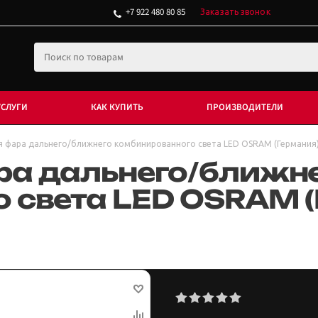
+7 922 480 80 85
Заказать звонок
УСЛУГИ
КАК КУПИТЬ
ПРОИЗВОДИТЕЛИ
 фара дальнего/ближнего комбинированного света LED OSRAM (Германия)
ра дальнего/ближн
 света LED OSRAM (