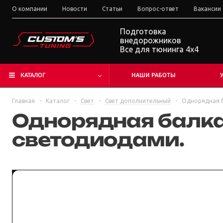
О компании
Новости
Статьи
Вопрос-ответ
Вакансии
Подготовка
внедорожников
Все для тюнинга 4x4
КАТАЛОГ
НАШИ РАБОТЫ
Главная
-
Каталог
-
Свет
-
Свет дополнительный
-
Однорядная б
Однорядная балка 
светодиодами.