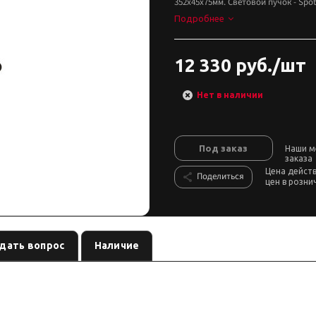
352х45х75мм. Световой пучок - Spot
Подробнее
12 330 руб./шт
Нет в наличии
Под заказ
Наши м
заказа
Цена дейст
Поделиться
цен в розни
дать вопрос
Наличие
етовая балка / люстра
, артикул
.
см. название
BARS5W12P
ловую линию ведите через реле и предохранитель.