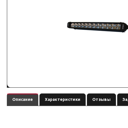
Описание
Характеристики
Отзывы
За
— св
Однорядная балка дальнего света с 12-ю светодиодами.
Световое оборудование: подбирайте по креплению, IP-защите и току. Си