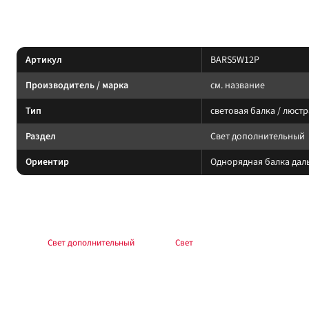
Характеристики
Артикул
BARS5W12P
Производитель / марка
см. название
Тип
световая балка / люстр
Раздел
Свет дополнительный
Ориентир
Однорядная балка даль
Подбор и совместимость
Свет подбирайте по креплению, пылевлагозащите и потреблению тока. Учи
Раздел:
Свет дополнительный
. Каталог:
Свет
.
Установка
Фиксируйте на силовые точки, защищайте проводку гофрой, не пережимай