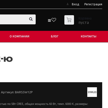
Вход
Регистрация
0
Корзина
пуста
О КОМПАНИИ
БЛОГ
КОНТАКТЫ
2-ю
Артикул:
BARS5W12P
ью по 5Вт CREE, общая мощность 60 Вт, темп. 6000 К, размеры: