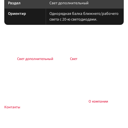
Раздел
Свет дополнительный
Ориентир
Однорядная балка ближнего/рабочего
света с 20-ю светодиодами.
Подбор и совместимость
Свет подбирайте по креплению, пылевлагозащите и потреблению тока.
Учитывайте нагрев корпуса и угол светового пятна (spot/flood/combo).
Раздел:
Свет дополнительный
. Каталог:
Свет
.
Установка
Фиксируйте на силовые точки, защищайте проводку гофрой, не
пережимайте шланги и датчики. После монтажа проверьте нагрев
контактов и работу штатного света.
Купить и установить в
, Тюмень:
О компании
,
Custom's Tuning
Контакты
. Доставка по России.
Частые вопросы