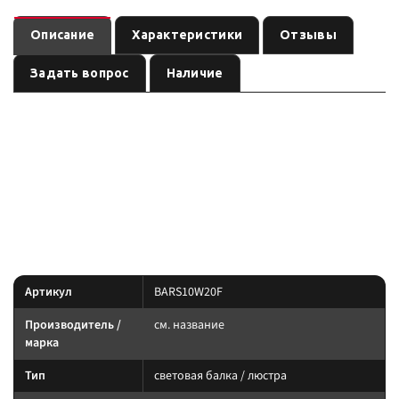
Описание
Характеристики
Отзывы
Задать вопрос
Наличие
Однорядная балка ближнего/рабочего света с 20-ю
— световая балка / люстра
, артикул
светодиодами.
см. название
.
BARS10W20F
Световое оборудование: подбирайте по креплению, IP-защите и току.
Силовую линию ведите через реле и предохранитель.
Характеристики
Артикул
BARS10W20F
Производитель /
см. название
марка
Тип
световая балка / люстра