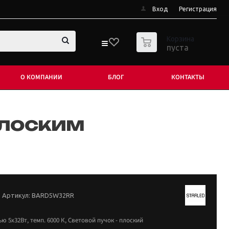
Вход
Регистрация
0
Корзина
пуста
О КОМПАНИИ
БЛОГ
КОНТАКТЫ
плоским
Артикул:
BARD5W32RR
 5х32Вт, темп. 6000 К, Световой пучок - плоский