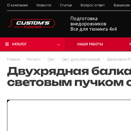
О компании
Новости
Статьи
Вопрос-ответ
Вакансии
Подготовка
внедорожников
Все для тюнинга 4x4
КАТАЛОГ
НАШИ РАБОТЫ
Главная
-
Каталог
-
Свет
-
Свет дополнительный
-
Двухрядная б
Двухрядная балка
световым пучком 