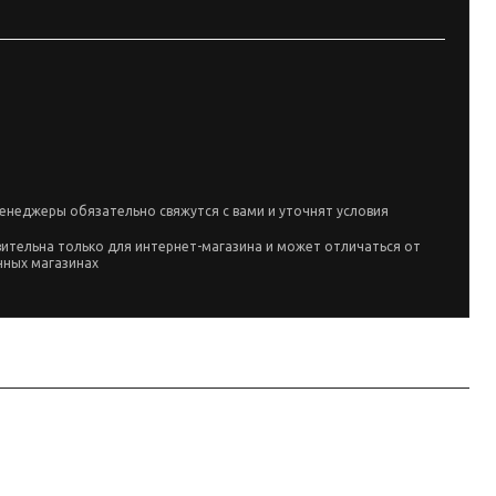
енеджеры обязательно свяжутся с вами и уточнят условия
вительна только для интернет-магазина и может отличаться от
чных магазинах
л
.
BARD5W32RR