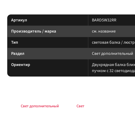
Характеристики
Артикул
BARD5W32RR
Производитель / марка
см. название
Тип
световая балка / люстр
Раздел
Свет дополнительный
Ориентир
Двухрядная балка ближ
пучком с 32 светодиод
Подбор и совместимость
Свет подбирайте по креплению, пылевлагозащите и потреблению тока. Учи
Раздел:
Свет дополнительный
. Каталог:
Свет
.
Установка
Фиксируйте на силовые точки, защищайте проводку гофрой, не пережимай