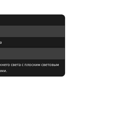
а
него света с плоским световым
ами.
тывайте нагрев корпуса и угол светового пятна (spot/flood/combo).
те шланги и датчики. После монтажа проверьте нагрев контактов и работу ш