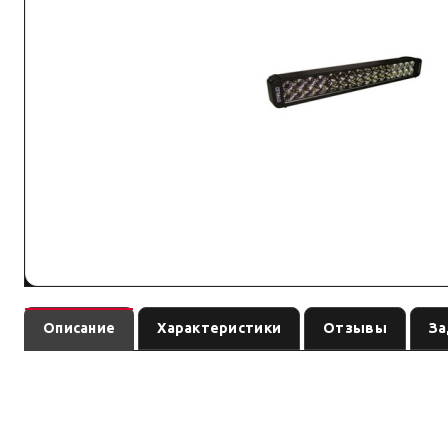
Описание
Характеристики
Отзывы
За
Двухрядная балка ближнего света с плоским световым пучко
Световое оборудование: подбирайте по креплению, IP-защите и току. Си