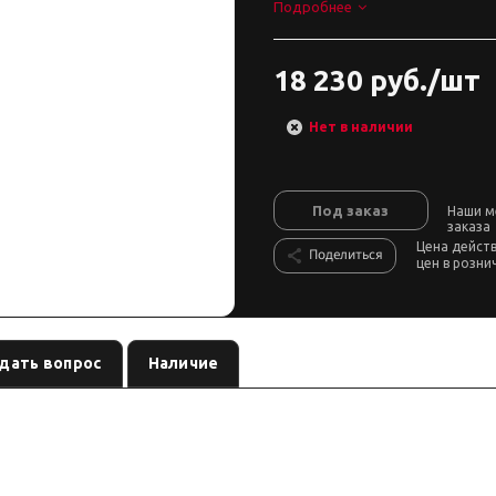
Подробнее
18 230 руб./шт
Нет в наличии
Под заказ
Наши м
заказа
Цена дейст
Поделиться
цен в розни
дать вопрос
Наличие
— световая балка / люстра
, артику
м с 32 светодиодами.
см. название
ловую линию ведите через реле и предохранитель.