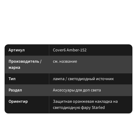
— лампа / светодиодный источник
, артикул
Starled
см. название
.
Cover6 Amber-152
Световое оборудование: подбирайте по креплению, IP-защите и току.
Силовую линию ведите через реле и предохранитель.
Характеристики
Артикул
Cover6 Amber-152
Производитель /
см. название
марка
Тип
лампа / светодиодный источник
Раздел
Аксессуары для доп света
Ориентир
Защитная оранжевая накладка на
светодиодную фару Starled
Подбор и совместимость
Свет подбирайте по креплению, пылевлагозащите и потреблению тока.