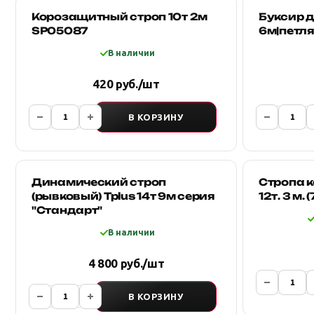
Корозащитный строп 10т 2м
Буксир 
SP05087
6м|петля
В наличии
420 руб./шт
В КОРЗИНУ
Динамический строп
Стропа 
(рывковый) Tplus 14т 9м серия
12т. 3 м. 
"Стандарт"
В наличии
4 800 руб./шт
В КОРЗИНУ