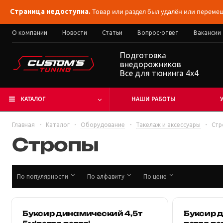
Товар или раздел был удалён или перемещ
Страница недоступна.
О компании
Новости
Статьи
Вопрос-ответ
Вакансии
Подготовка
внедорожников
Все для тюнинга 4x4
КАТАЛОГ
НАШИ РАБОТЫ
Главная
-
Каталог
-
Оборудование
-
Такелаж и аксессуары
-
Стр
Стропы
По популярности
По алфавиту
По цене
Буксир динамический 4,5т
Буксир д