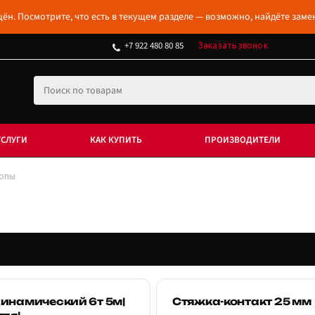
ён. Посмотрите, что есть в текущем разделе — возможно, найдёте заме
+7 922 480 80 85
Заказать звонок
УСЛУГИ
КАК КУПИТЬ
ПРОИЗВОДИТЕЛИ
опы
инамический 6т 5м|
Стяжка-контакт 25 мм