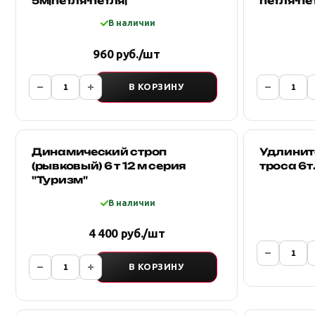
5м|петля-петля|
петля-пе
В наличии
960 руб./шт
В КОРЗИНУ
Динамический строп
Удлинит
(рывковый) 6 т 12 м серия
троса 6т
"Туризм"
В наличии
4 400 руб./шт
В КОРЗИНУ