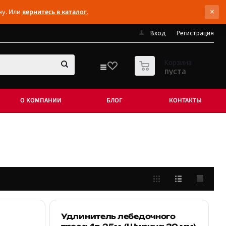
×
ну. Или
вернитесь в каталог
.
Вход
Регистрация
0
Корзина
пуста
О КОМПАНИИ
БЛОГ
КОНТАКТЫ
Удлинитель лебедочного