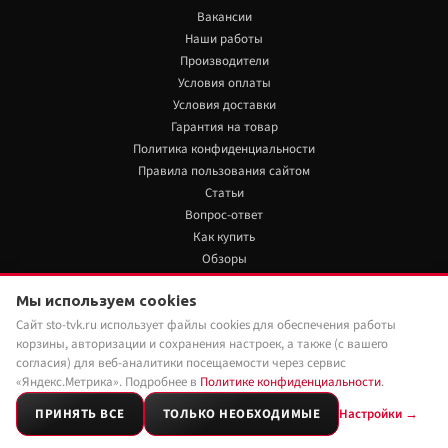
Вакансии
Наши работы
Производители
Условия оплаты
Условия доставки
Гарантия на товар
Политика конфиденциальности
Правила пользования сайтом
Статьи
Вопрос-ответ
Как купить
Обзоры
+7 922 480 80 85
Мы используем cookies
Сайт sto-tvk.ru использует файлы cookies для обеспечения работы
Мы в социальных сетях:
корзины, авторизации и сохранения настроек, а также (с вашего
согласия) для веб-аналитики посещаемости через сервис
«Яндекс.Метрика». Подробнее в
Политике конфиденциальности
.
ПРИНЯТЬ ВСЕ
ТОЛЬКО НЕОБХОДИМЫЕ
Настройки →
2026 © Customs-tuning.ru