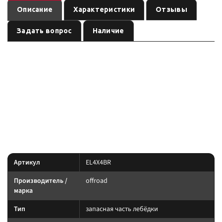
Описание
Характеристики
Отзывы
Задать вопрос
Наличие
— запасная часть лебёдки
Тормоз для лебедки 4х4 9500-12000 lb
бренда
, артикул
. Карточка собрана по данным
offroad
EL4X4BR
линейки производителя и маркировке позиции; перед заказом сверьте
совместимость с вашей лебёдкой.
Параметры — по названию и артикулу; при отсутствии паспорта
производителя сверяйте совместимость до заказа.
Характеристики
Артикул
EL4X4BR
Производитель /
offroad
марка
Тип
запасная часть лебёдки