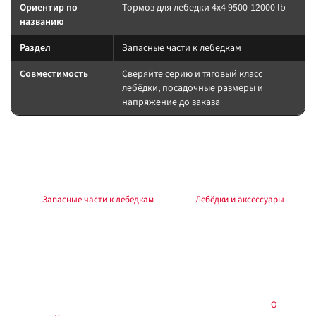
Ориентир по
Тормоз для лебедки 4х4 9500-12000 lb
названию
Раздел
Запасные части к лебедкам
Совместимость
Сверяйте серию и тяговый класс
лебёдки, посадочные размеры и
напряжение до заказа
Подбор и совместимость
ЗИП ставьте только на ту же серию/поколение. После замены тормоза/
мотора — тест на малой нагрузке.
Раздел:
Запасные части к лебедкам
. Каталог:
Лебёдки и аксессуары
.
Установка
Работы выполняйте по инструкции к лебёдке и аксессуару. Силовые
соединения — через предохранитель у АКБ, с контролем полярности и
момента крепежа. Тест на малой нагрузке до выезда.
Купить в
, Тюмень — самовывоз и установка:
О
Custom's Tuning