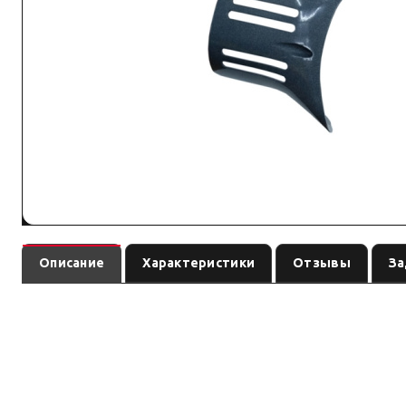
Описание
Характеристики
Отзывы
За
— запасная 
Боковой кожух мотора Seal 9.5i всех модификаций
совместимость с вашей лебёдкой.
По данным линейки COMEUP: Seal/Seal Gen2, Solo, Cub, DV/HV. Совместимо