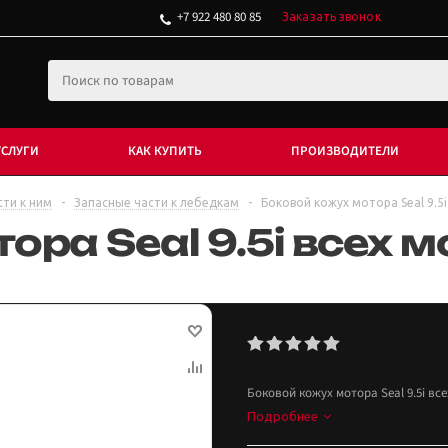
+7 922 480 80 85
Заказать звонок
УСЛУГИ
КАК КУПИТЬ
ПРОИЗВОДИТЕЛИ
сти к ним
-
Запасные части к лебедкам
-
Боковой кожух мотора Seal 9.5
ора Seal 9.5i всех
Боковой кожух мотора Seal 9.5i в
Подробнее