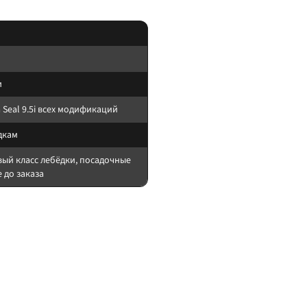
и
Seal 9.5i всех модификаций
дкам
вый класс лебёдки, посадочные
 до заказа
ора — тест на малой нагрузке.