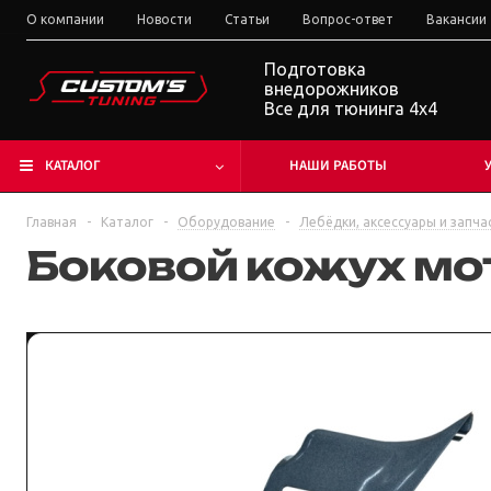
О компании
Новости
Статьи
Вопрос-ответ
Вакансии
Подготовка
внедорожников
Все для тюнинга 4x4
КАТАЛОГ
НАШИ РАБОТЫ
Главная
-
Каталог
-
Оборудование
-
Лебёдки, аксессуары и запча
Боковой кожух мот