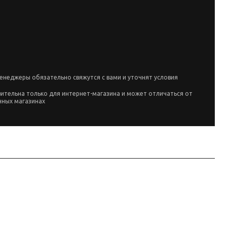
енеджеры обязательно свяжутся с вами и уточнят условия
вительна только для интернет-магазина и может отличаться от
чных магазинах
ым линейки производителя и маркировке позиции; перед заказом сверьте