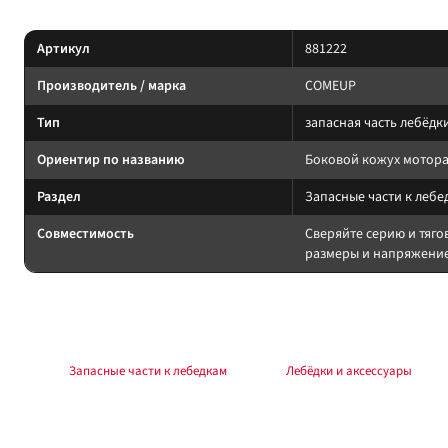
Характеристики
Артикул
881222
Производитель / марка
COMEUP
Тип
запасная часть лебёдк
Ориентир по названию
Боковой кожух мотора 
Раздел
Запасные части к лебе
Совместимость
Сверяйте серию и тяго
размеры и напряжение
Подбор и совместимость
ЗИП ставьте только на ту же серию/поколение. После замены тормоза/мот
Раздел:
Запасные части к лебедкам
. Каталог:
Лебёдки и аксессуары
.
Установка