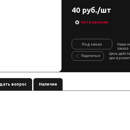
40 руб./шт
Нет в наличии
Под заказ
Наши м
заказа
Цена дейст
Поделиться
цен в розни
дать вопрос
Наличие
часть лебёдки бренда
, артикул
. Карточка собрана по данн
COMEUP
881222
сть запчасти — по серии и артикулу лебёдки.