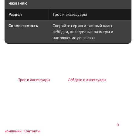
названию
Раздел
Трос и аксессуары
Совместимость
Сверяйте серию и тяговый класс
лебёдки, посадочные размеры и
напряжение до заказа
Подбор и совместимость
Длина и диаметр — по барабану и тяге. Синтетика легче и требует
аккуратного клюза; сталь устойчивее к истиранию.
Раздел:
Трос и аксессуары
. Каталог:
Лебёдки и аксессуары
.
Установка
Работы выполняйте по инструкции к лебёдке и аксессуару. Силовые
соединения — через предохранитель у АКБ, с контролем полярности и
момента крепежа. Тест на малой нагрузке до выезда.
Купить в
, Тюмень — самовывоз и установка:
О
Custom's Tuning
компании
,
Контакты
.