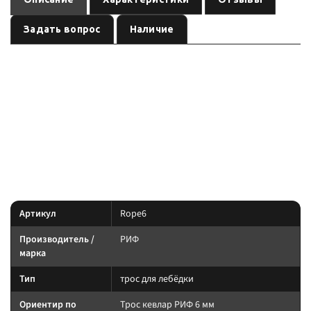
Задать вопрос
Наличие
— трос для лебёдки бренда
, артикул
Трос кевлар РИФ 6 мм
РИФ
. Карточка собрана по данным линейки производителя и
Rope6
маркировке позиции; перед заказом сверьте совместимость с вашей
лебёдкой.
По данным линейки РИФ: площадки, тросы и выключатели под
конкретный бампер/лебёдку — сверяйте артикул.
Характеристики
Артикул
Rope6
Производитель /
РИФ
марка
Тип
трос для лебёдки
Ориентир по
Трос кевлар РИФ 6 мм