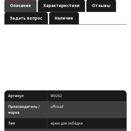
Описание
Характеристики
Отзывы
Задать вопрос
Наличие
— крюк для
Крюк буксирный большой 7/16&quot; (15000Lbs)
лебёдки бренда
, артикул
. Карточка собрана по данным
offroad
W0262
линейки производителя и маркировке позиции; перед заказом сверьте
совместимость с вашей лебёдкой.
Параметры — по названию и артикулу; при отсутствии паспорта
производителя сверяйте совместимость до заказа.
Характеристики
Артикул
W0262
Производитель /
offroad
марка
Тип
крюк для лебёдки