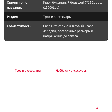
Ориентир по
Крюк буксирный большой 7/16&quot;
названию
(15000Lbs)
Раздел
Трос и аксессуары
Совместимость
Сверяйте серию и тяговый класс
лебёдки, посадочные размеры и
напряжение до заказа
Подбор и совместимость
Класс крюка не ниже рабочей нагрузки лебёдки. Закрытый тип снижает
риск саморасцепления.
Раздел:
Трос и аксессуары
. Каталог:
Лебёдки и аксессуары
.
Установка
Работы выполняйте по инструкции к лебёдке и аксессуару. Силовые
соединения — через предохранитель у АКБ, с контролем полярности и
момента крепежа. Тест на малой нагрузке до выезда.
Купить в
, Тюмень — самовывоз и установка:
О
Custom's Tuning