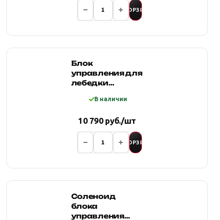
В КОРЗИНУ
Блок
управления для
лебедки
12000LBS 12V
В наличии
влагозащищенный
с радиопультом
10 790 руб./шт
(МОНОСОЛЕНОИД)
В КОРЗИНУ
Соленоид
блока
управления