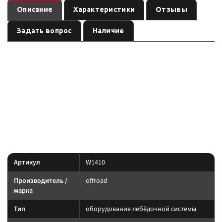
Описание
Характеристики
Отзывы
Задать вопрос
Наличие
— оборудование
Провод соединительный 0,75 метра для ATV
лебёдочной системы бренда
, артикул
. Карточка
offroad
W1410
собрана по данным линейки производителя и маркировке позиции;
перед заказом сверьте совместимость с вашей лебёдкой.
Параметры — по названию и артикулу; при отсутствии паспорта
производителя сверяйте совместимость до заказа.
Характеристики
Артикул
W1410
Производитель /
offroad
марка
Тип
оборудование лебёдочной системы