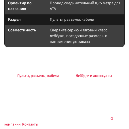
Ориентир по
Провод соединительный 0,75 метра для
названию
ATV
Раздел
Пульты, разъемы, кабели
Совместимость
Сверяйте серию и тяговый класс
лебёдки, посадочные размеры и
напряжение до заказа
Подбор и совместимость
Сверяйте назначение детали по названию и разделу каталога.
Раздел:
Пульты, разъемы, кабели
. Каталог:
Лебёдки и аксессуары
.
Установка
Работы выполняйте по инструкции к лебёдке и аксессуару. Силовые
соединения — через предохранитель у АКБ, с контролем полярности и
момента крепежа. Тест на малой нагрузке до выезда.
Купить в
, Тюмень — самовывоз и установка:
О
Custom's Tuning
компании
,
Контакты
.