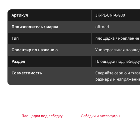
Характеристики
Артикул
JK-PL-UNI-6-930
Производитель / марка
offroad
Тип
площадка / крепление
Ориентир по названию
Универсальная площад
Раздел
Площадки под лебедку
Совместимость
Сверяйте серию и тяго
размеры и напряжение
Подбор и совместимость
Площадка должна совпадать с монтажным шаблоном лебёдки и бамперо
Раздел:
Площадки под лебедку
. Каталог:
Лебёдки и аксессуары
.
Установка