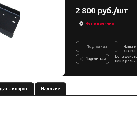
2 800 руб./шт
Нет в наличии
Под заказ
Наши м
заказа
Цена дейст
Поделиться
цен в розни
дать вопрос
Наличие
 крепление под лебёдку бренда
, артикул
. Карточ
offroad
JK-PL-UNI-6-930
дителя сверяйте совместимость до заказа.