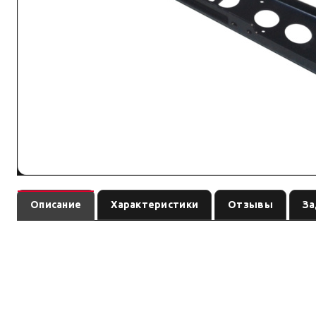
Описание
Характеристики
Отзывы
За
— площадка /
Универсальная площадка для установки лебёдки
перед заказом сверьте совместимость с вашей лебёдкой.
Параметры — по названию и артикулу; при отсутствии паспорта произво