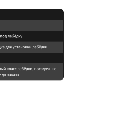
 под лебёдку
ка для установки лебёдки
вый класс лебёдки, посадочные
 до заказа
м/рамой.