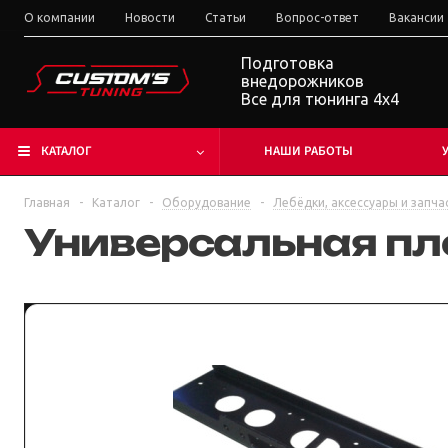
О компании
Новости
Статьи
Вопрос-ответ
Вакансии
Подготовка
внедорожников
Все для тюнинга 4x4
КАТАЛОГ
НАШИ РАБОТЫ
Главная
-
Каталог
-
Оборудование
-
Лебёдки, аксессуары и запча
Универсальная пл