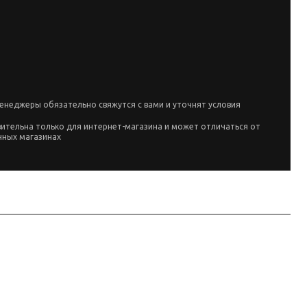
енеджеры обязательно свяжутся с вами и уточнят условия
вительна только для интернет-магазина и может отличаться от
чных магазинах
ка собрана по данным линейки производителя и маркировке позиции;