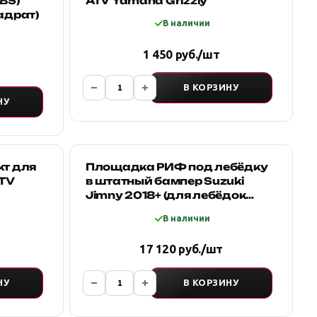
BS)
ATV Yamaha Grizzly
адрат)
В наличии
1 450 руб./шт
В КОРЗИНУ
НУ
кт для
Площадка РИФ под лебёдку
ATV
в штатный бампер Suzuki
Jimny 2018+ (для лебёдок
4500 серии)
В наличии
17 120 руб./шт
НУ
В КОРЗИНУ