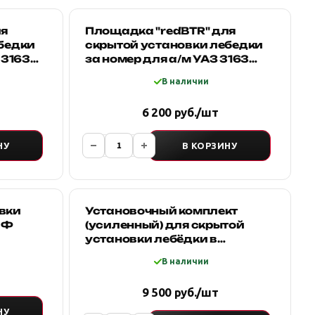
ля
Площадка "redBTR" для
бедки
скрытой установки лебедки
 3163
за номер для а/м УАЗ 3163
PATRIOT
В наличии
6 200 руб./шт
НУ
В КОРЗИНУ
вки
Установочный комплект
ИФ
(усиленный) для скрытой
установки лебёдки в
штатный бампер Mitsubishi
В наличии
L200 200
9 500 руб./шт
НУ