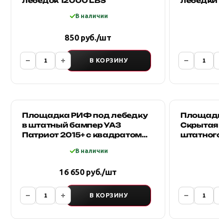
лебедок 12000 LBS
лебедки
В наличии
850 руб./шт
В КОРЗИНУ
Площадка РИФ под лебедку
Площадка
в штатный бампер УАЗ
Скрытая
Патриот 2015+ с квадратом
штатного
под фаркоп
Патриот,
В наличии
16 650 руб./шт
В КОРЗИНУ