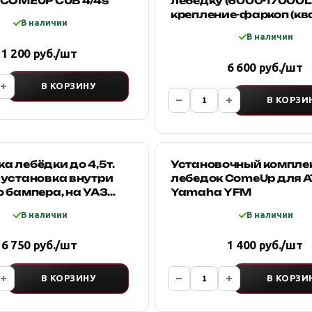
 COMEUP CUB 4/4s
лебедку (6000-17000L
крепление-фаркоп (кв
В наличии
В наличии
1 200 руб./шт
6 600 руб./шт
В КОРЗИНУ
В КОРЗИ
 лебёдки до 4,5т.
Установочный компле
 установка внутри
лебедок ComeUp для 
 бампера, на УАЗ
Yamaha YFM
 УАЗ Пикап OJeep
В наличии
В наличии
6 750 руб./шт
1 400 руб./шт
В КОРЗИНУ
В КОРЗИ