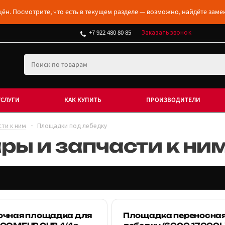
ён. Посмотрите, что есть в текущем разделе — возможно, найдёте заме
+7 922 480 80 85
Заказать звонок
УСЛУГИ
КАК КУПИТЬ
ПРОИЗВОДИТЕЛИ
сти к ним
-
Площадки под лебедку
ры и запчасти к ни
очная площадка для
Площадка переносная