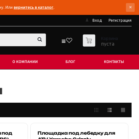
×
ну. Или
вернитесь в каталог
.
Вход
Регистрация
0
Корзина
пуста
О КОМПАНИИ
БЛОГ
КОНТАКТЫ
м
 под
Площадка под лебедку для