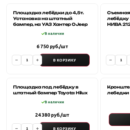
Площадка лебёдки до 4,5т.
Съемная
Установка на штатный
лебёдку 
бампер, на УАЗ Хантер OJeep
НИВА 212
В наличии
6 750 руб./шт
В КОРЗИНУ
Площадка под лебёдку в
Кронште
штатный бампер Toyota Hilux
лебедки 
В наличии
24 380 руб./шт
В КОРЗИНУ