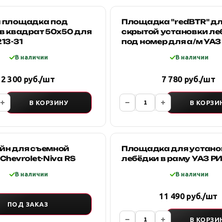
 площадка под
Площадка "redBTR" д
в квадрат 50х50 для
скрытой установки ле
13-31
под номер для а/м УАЗ
PATRIOT
В наличии
В наличии
2 300 руб./шт
7 780 руб./шт
В КОРЗИНУ
В КОРЗИ
йн для съемной
Площадка для устано
Chevrolet-Niva RS
лебёдки в раму УАЗ Р
В наличии
В наличии
11 490 руб./шт
ПОД ЗАКАЗ
В КОРЗИ