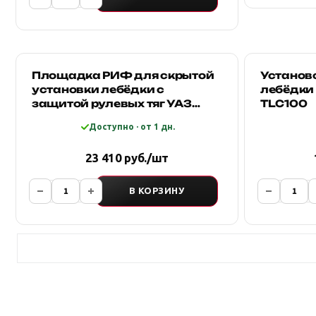
Площадка РИФ для скрытой
Установ
установки лебёдки с
лебёдки
защитой рулевых тяг УАЗ
TLC100
Хантер
Доступно · от 1 дн.
23 410 руб./шт
В КОРЗИНУ