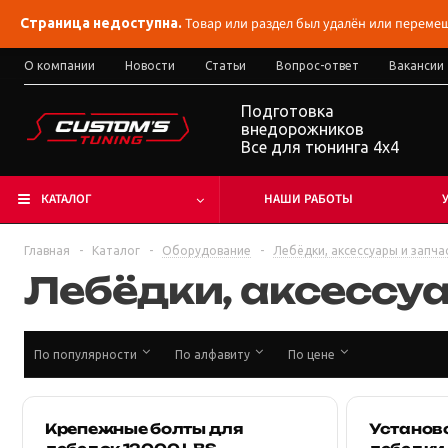
Товар или раздел был удалён или перемещ
Страница недоступна.
О компании
Новости
Статьи
Вопрос-ответ
Вакансии
Подготовка
внедорожников
Все для тюнинга 4x4
КАТАЛОГ
НАШИ РАБОТЫ
Главная
-
Каталог
-
Оборудование
-
Лебёдки, аксессуары и запча
Лебёдки, аксессуа
По популярности
По алфавиту
По цене
Крепежные болты для
Установ