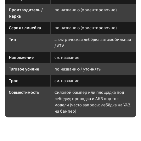
Производитель /
по названию (ориентировочно)
марка
Серия / линейка
по названию (ориентировочно)
Тип
электрическая лебёдка автомобильная
/ ATV
Напряжение
см. название
Тяговое усилие
по названию / уточнять
Трос
см. название
Совместимость
Силовой бампер или площадка под
лебёдку; проводка и АКБ под ток
модели (часто запросы: лебёдка на УАЗ,
на бампер)
Подбор и совместимость
Берите тяговое усилие с запасом к массе авто. Для УАЗ и тяжёлых