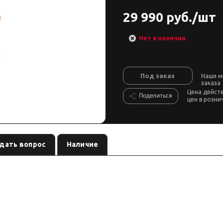
29 990 руб./шт
Нет в наличии
Под заказ
Наши м
заказа
Цена дейст
Поделиться
цен в розни
дать вопрос
Наличие
лектрическая лебёдка автомобильная / ATV
по названию (ориентировоч
нию/артикулу (режим сводки); сверьте шильдик перед заказом.
но)