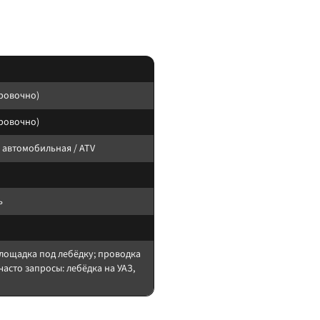
ировке позиции; TDS добавляем только при наличии паспорта модели.
ровочно)
ровочно)
 автомобильная / ATV
ь
лощадка под лебёдку; проводка
часто запросы: лебёдка на УАЗ,