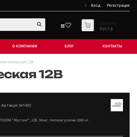
Вход
Регистрация
0
Корзина
пуста
О КОМПАНИИ
БЛОГ
КОНТАКТЫ
электрическая 12В
ская 12В
Артикул:
W1402
Э20М "Мустанг", 12В. Макс. тяговое усилие 2000 кг.