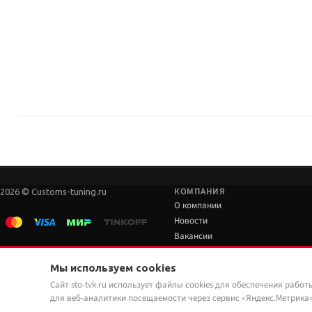
Бренд/серия не выделены в названии однозначно. Параметры — по марк
Где купить лебёдку и установить в Тюмени?
Купить электрическую лебёдку можно в Custom's Tuning: самовывоз в Тю
КОМПАНИЯ
2026 © Customs-tuning.ru
О компании
Новости
Вакансии
Наши работы
Мы используем cookies
Сайт sto-tvk.ru использует файлы cookies для обеспечения работ
для веб-аналитики посещаемости через сервис «Яндекс.Метрика