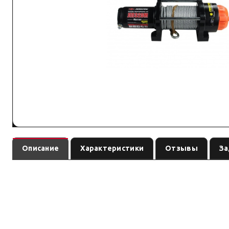
Описание
Характеристики
Отзывы
За
— э
Лебёдка ЛПЭ20М &quot;Мустанг&quot; электрическая 12В
название, трос: см. название. Характеристики ниже — ориентир по назва
Серия: по названию (ориентировоч