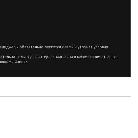
енеджеры обязательно свяжутся с вами и уточнят условия
вительна только для интернет-магазина и может отличаться от
чных магазинах
, артикул
. Тяговое усилие по названию / уточнять, питание см.
но)
W1402