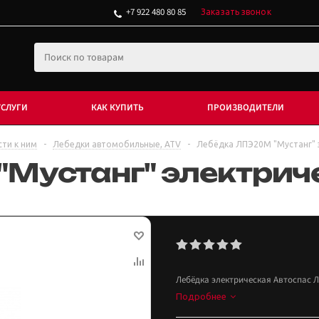
+7 922 480 80 85
Заказать звонок
УСЛУГИ
КАК КУПИТЬ
ПРОИЗВОДИТЕЛИ
сти к ним
-
Лебедки автомобильные, ATV
-
Лебёдка ЛПЭ20М "Мустанг" 
Мустанг" электриче
Лебёдка электрическая Автоспас ЛП
Подробнее