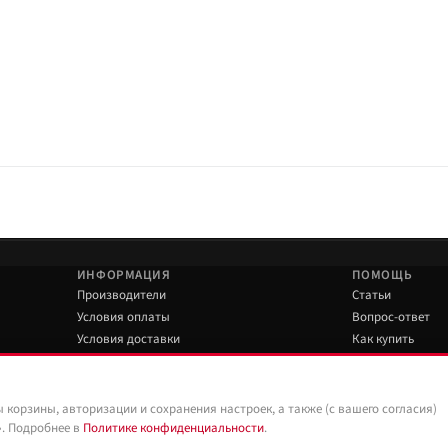
ировке позиции; TDS добавляем только при наличии паспорта модели.
мени и установка в мастерской. Доставка транспортными компаниями — по Ро
ИНФОРМАЦИЯ
ПОМОЩЬ
Производители
Статьи
Условия оплаты
Вопрос-ответ
Условия доставки
Как купить
Гарантия на товар
Обзоры
Политика конфиденциальности
Правила пользования сайтом
ы корзины, авторизации и сохранения настроек, а также (с вашего согласия)
». Подробнее в
Политике конфиденциальности
.