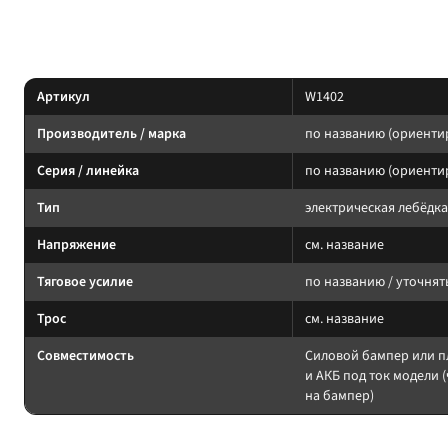
Бренд/серия не выделены в названии однозначно. Параметры — по марк
Характеристики (ориентировочно)
Артикул
W1402
Производитель / марка
по названию (ориенти
Серия / линейка
по названию (ориенти
Тип
электрическая лебёдка
Напряжение
см. название
Тяговое усилие
по названию / уточнят
Трос
см. название
Совместимость
Силовой бампер или п
и АКБ под ток модели (
на бампер)