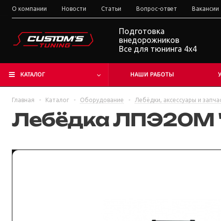
О компании
Новости
Статьи
Вопрос-ответ
Вакансии
Подготовка
внедорожников
Все для тюнинга 4x4
КАТАЛОГ
НАШИ РАБОТЫ
Главная
-
Каталог
-
Оборудование
-
Лебёдки, аксессуары и запча
Лебёдка ЛПЭ20М "