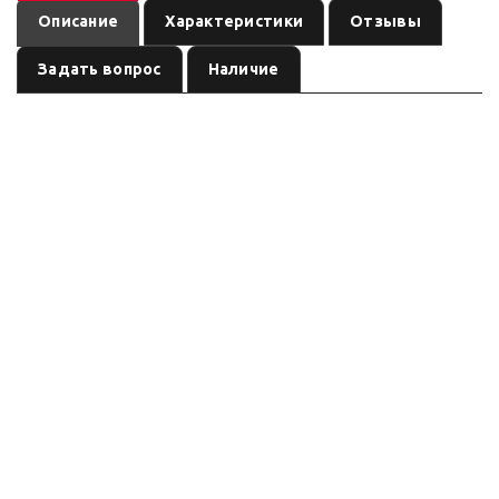
Описание
Характеристики
Отзывы
Задать вопрос
Наличие
— электрическая лебёдка
Лебедка ELECTRIC Winch EW 12000 (12В)
автомобильная / ATV
, артикул
Electric winch (ориентировочно)
. Тяговое усилие по названию / уточнять, питание
EW12000/12V-4415
см. название, трос: см. название. Характеристики ниже — ориентир по
названию/артикулу (режим сводки); сверьте шильдик перед заказом.
Серия: Electric winch
(ориентировочно)
Маркировка Electric winch. Без OEM TDS: тяговое усилие и опции —
ориентир по названию; перед заказом сверьте шильдик и
комплектацию.
Характеристики
(ориентировочно)