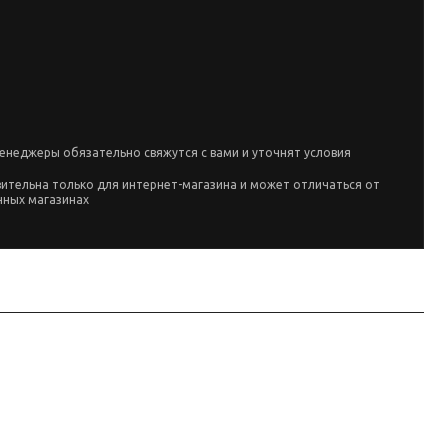
енеджеры обязательно свяжутся с вами и уточнят условия
вительна только для интернет-магазина и может отличаться от
чных магазинах
ие 12V, трос: см. название. Купить и подобрать под площадку можно в