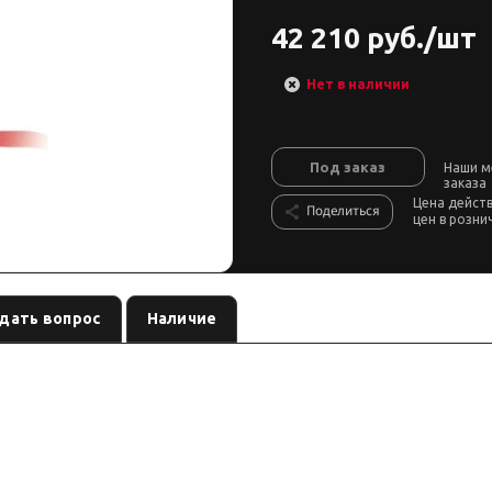
42 210 руб./шт
Нет в наличии
Под заказ
Наши м
заказа
Цена дейст
Поделиться
цен в розни
дать вопрос
Наличие
ATV
, артикул
. Тяговое усилие по названию / уточнять, питан
COMEUP
123565