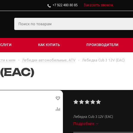
+7 922 480 80 85
Заказать звонок
УСЛУГИ
КАК КУПИТЬ
ПРОИЗВОДИТЕЛИ
сти к ним
-
Лебедки автомобильные, ATV
-
Лебедка Cub 3 12V (EAC)
(EAC)
Лебедка Cub 3 12V (EAC)
Подробнее