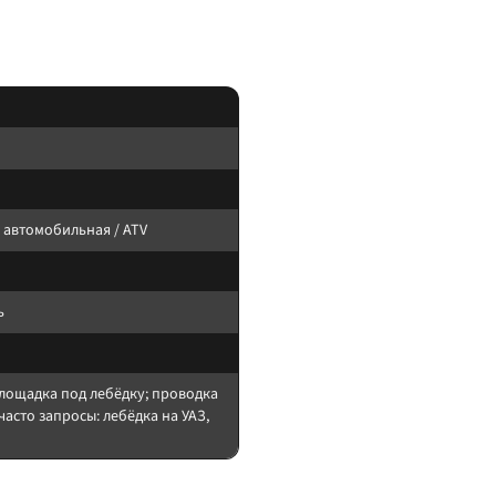
я лёгких задач и ограниченного посадочного места; не путать с полноразмер
 автомобильная / ATV
ь
лощадка под лебёдку; проводка
часто запросы: лебёдка на УАЗ,