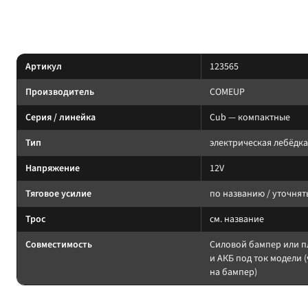
Серия Cub (COMEUP): компактные лебёдки. По данным производителя — дл
Характеристики
Артикул
123565
Производитель
COMEUP
Серия / линейка
Cub — компактные
Тип
электрическая лебёдка
Напряжение
12V
Тяговое усилие
по названию / уточнят
Трос
см. название
Совместимость
Силовой бампер или п
и АКБ под ток модели (
на бампер)