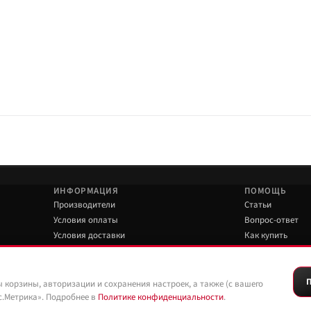
я лёгких задач и ограниченного посадочного места; не путать с полноразмер
мени и установка в мастерской. Доставка транспортными компаниями — по Ро
ИНФОРМАЦИЯ
ПОМОЩЬ
Производители
Статьи
Условия оплаты
Вопрос-ответ
Условия доставки
Как купить
Гарантия на товар
Обзоры
Политика конфиденциальности
Правила пользования сайтом
ы корзины, авторизации и сохранения настроек, а также (с вашего
с.Метрика». Подробнее в
Политике конфиденциальности
.