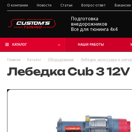
О компании
Новости
Статьи
Вопрос-ответ
Вакансии
Подготовка
внедорожников
Все для тюнинга 4x4
КАТАЛОГ
НАШИ РАБОТЫ
Главная
-
Каталог
-
Оборудование
-
Лебёдки, аксессуары и запча
Лебедка Cub 3 12V 