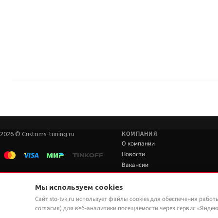
Серия Cub (COMEUP): компактные лебёдки. По данным производителя — дл
Где купить лебёдку и установить в Тюмени?
Купить электрическую лебёдку можно в Custom's Tuning: самовывоз в Тю
КОМПАНИЯ
2026 © Customs-tuning.ru
О компании
Новости
Вакансии
Наши работы
Мы используем cookies
Сайт sto-tvk.ru использует файлы cookies для обеспечения работ
согласия) для веб-аналитики посещаемости через сервис «Яндек