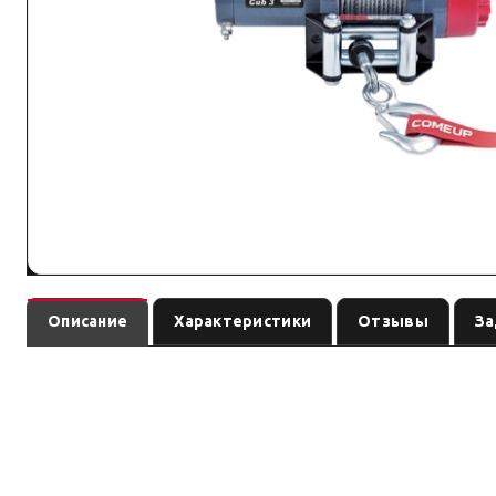
Описание
Характеристики
Отзывы
За
— электрическая лебёдка автомобильная / 
Лебедка Cub 3 12V (EAC)
Custom's Tuning, Тюмень.
Серия: Cub — компактные