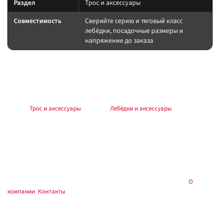
Раздел
Трос и аксессуары
Совместимость
Сверяйте серию и тяговый класс
лебёдки, посадочные размеры и
напряжение до заказа
Подбор и совместимость
Класс крюка не ниже рабочей нагрузки лебёдки. Закрытый тип снижает
риск саморасцепления.
Раздел:
Трос и аксессуары
. Каталог:
Лебёдки и аксессуары
.
Установка
Работы выполняйте по инструкции к лебёдке и аксессуару. Силовые
соединения — через предохранитель у АКБ, с контролем полярности и
момента крепежа. Тест на малой нагрузке до выезда.
Купить в
, Тюмень — самовывоз и установка:
О
Custom's Tuning
компании
,
Контакты
.
Частые вопросы