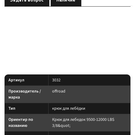
Задать вопрос
Наличие
— крюк для лебёдки
Крюк для лебедок 9500-12000 LBS 3/8&quot;
бренда
, артикул
. Карточка собрана по данным линейки
offroad
3032
производителя и маркировке позиции; перед заказом сверьте
совместимость с вашей лебёдкой.
Параметры — по названию и артикулу; при отсутствии паспорта
производителя сверяйте совместимость до заказа.
Характеристики
Артикул
3032
Производитель /
offroad
марка
Тип
крюк для лебёдки
Ориентир по
Крюк для лебедок 9500-12000 LBS
названию
3/8&quot;