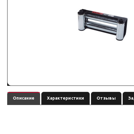
Описание
Характеристики
Отзывы
За
— аксе
Направляющие ролики для лебёдки COMEUP Rhino 8/12
заказом сверьте совместимость с вашей лебёдкой.
По данным линейки COMEUP: Seal/Seal Gen2, Solo, Cub, DV/HV. Совместимо