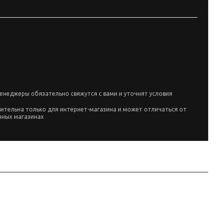
енеджеры обязательно свяжутся с вами и уточнят условия
вительна только для интернет-магазина и может отличаться от
чных магазинах
ана по данным линейки производителя и маркировке позиции; перед