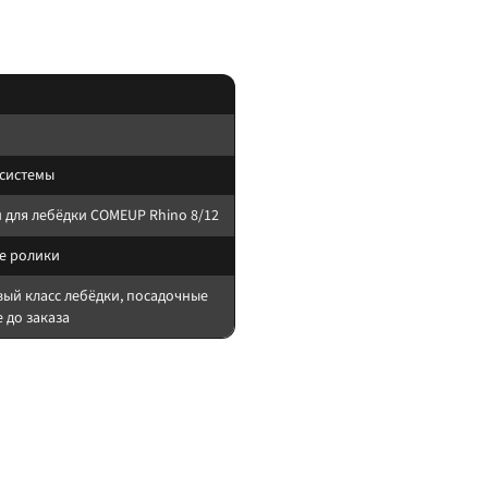
 системы
для лебёдки COMEUP Rhino 8/12
е ролики
вый класс лебёдки, посадочные
 до заказа
стимость с вашей лебёдкой.