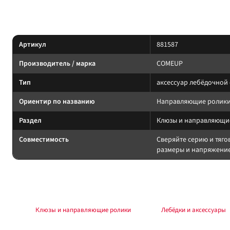
Характеристики
Артикул
881587
Производитель / марка
COMEUP
Тип
аксессуар лебёдочной
Ориентир по названию
Направляющие ролики 
Раздел
Клюзы и направляющи
Совместимость
Сверяйте серию и тяго
размеры и напряжение
Подбор и совместимость
Аксессуар лебёдочной системы: сверьте назначение по названию и совме
Раздел:
Клюзы и направляющие ролики
. Каталог:
Лебёдки и аксессуары
.