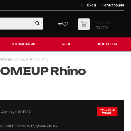
Вход
Регистрация
0
Корзина
пуста
О КОМПАНИИ
БЛОГ
КОНТАКТЫ
лебёдки COMEUP Rhino 8/12
COMEUP Rhino
Артикул:
881587
 COMEUP Rhino 8/12, длина 210 мм