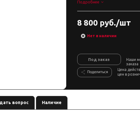
Подробнее
8 800 руб./шт
Нет в наличии
Под заказ
Наши м
заказа
Цена дейст
Поделиться
цен в розни
дать вопрос
Наличие
ссуар лебёдочной системы бренда
, артикул
. Карточка собр
COMEUP
881587
сть запчасти — по серии и артикулу лебёдки.