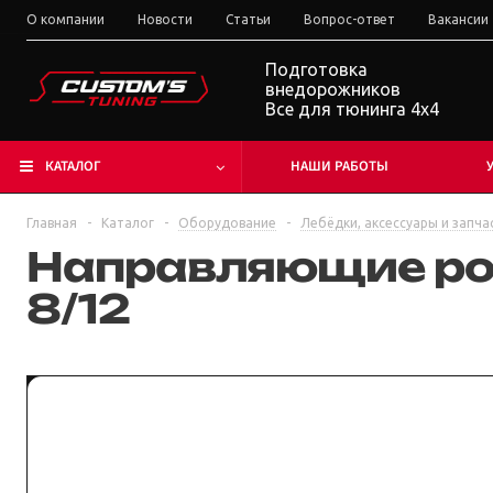
О компании
Новости
Статьи
Вопрос-ответ
Вакансии
Подготовка
внедорожников
Все для тюнинга 4x4
КАТАЛОГ
НАШИ РАБОТЫ
Главная
-
Каталог
-
Оборудование
-
Лебёдки, аксессуары и запча
Направляющие рол
8/12