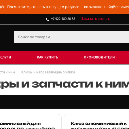
ён. Посмотрите, что есть в текущем разделе — возможно, найдёте заме
+7 922 480 80 85
Заказать звонок
УСЛУГИ
КАК КУПИТЬ
ПРОИЗВОДИТЕЛИ
сти к ним
-
Клюзы и направляющие ролики
ры и запчасти к ни
юминиевый для
Клюз алюминиевый к