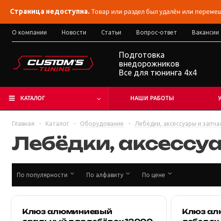
Товар или раздел был удалён или перемещ
Страница недоступна.
О компании
Новости
Статьи
Вопрос-ответ
Вакансии
Подготовка
внедорожников
Все для тюнинга 4x4
КАТАЛОГ
НАШИ РАБОТЫ
Главная
-
Каталог
-
Оборудование
-
Лебёдки, аксессуары и запча
Лебёдки, аксессуа
По популярности
По алфавиту
По цене
Клюз алюминиевый
Клюз ал