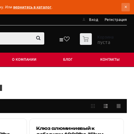
×
ну. Или
вернитесь в каталог
.
Вход
Регистрация
0
Корзина
пуста
О КОМПАНИИ
БЛОГ
КОНТАКТЫ
м
Клюз алюминиевый к