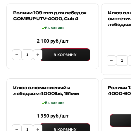
Ролики 109 mm для лебедок
Клюз ал
COMEUP UTV-4000, Cub 4
синтетич
лебедкам
В наличии
2 100 руб./шт
В КОРЗИНУ
Клюз алюминиевый к
Ролики 
лебедкам 4000lbs, 151мм
4000-6
В наличии
1 350 руб./шт
В КОРЗИНУ