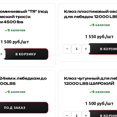
юминиевый "TR" (под
Клюз пластиковый ов
еский трос) к
для лебедок 12000 LB
 4500 lbs
В наличии
В наличии
1 550 руб./шт
1 500 руб./шт
В КОРЗИ
В КОРЗИНУ
124мм к лебедкам до
Клюз чугунный для ле
000LBS
12000 LBS ШИРОКИЙ
В наличии
В наличии
1 500 руб./шт
ПОД ЗАКАЗ
В КОРЗИ