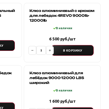
альный
Клюз алюминиевый с крюком
S
для лебедок 4REVO 9000lb-
12000lb
В наличии
6 500 руб./шт
НУ
В КОРЗИНУ
бедок
Клюз алюминиевый для
лебёдок 9000-12000 LBS
широкий
В наличии
1 600 руб./шт
НУ