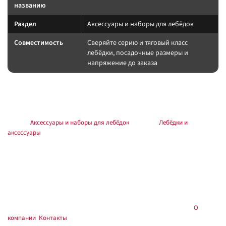
названию
Раздел
Аксессуары и наборы для лебёдок
Совместимость
Сверяйте серию и тяговый класс
лебёдки, посадочные размеры и
напряжение до заказа
Подбор и совместимость
Сверяйте назначение детали по названию и разделу каталога.
Раздел:
Аксессуары и наборы для лебёдок
. Каталог:
Лебёдки и
аксессуары
.
Установка
Работы выполняйте по инструкции к лебёдке и аксессуару. Силовые
соединения — через предохранитель у АКБ, с контролем полярности и
момента крепежа. Тест на малой нагрузке до выезда.
Купить в
, Тюмень — самовывоз и установка:
О
Custom's Tuning
компании
,
Контакты
.