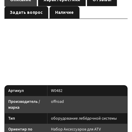
Задать вопрос
Наличие
— оборудование лебёдочной системы
Набор Аксессуаров для ATV
бренда
, артикул
. Карточка собрана по данным линейки
offroad
W0482
производителя и маркировке позиции; перед заказом сверьте
совместимость с вашей лебёдкой.
Параметры — по названию и артикулу; при отсутствии паспорта
производителя сверяйте совместимость до заказа.
Характеристики
Артикул
W0482
Производитель /
offroad
марка
Тип
оборудование лебёдочной системы
Ориентир по
Набор Аксессуаров для ATV