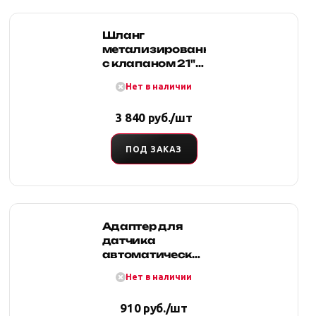
Шланг
метализированный
с клапаном 21"
1/4х1/4 папа/
Нет в наличии
папа
3 840 руб./шт
ПОД ЗАКАЗ
Адаптер для
датчика
автоматической
регулировки
Нет в наличии
угла наклона
фар Terrain
910 руб./шт
Tamer для