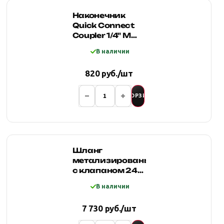
Наконечник
Quick Connect
Coupler 1/4" M
(папа)
В наличии
820 руб./шт
В КОРЗИНУ
Шланг
метализированый
с клапаном 24"
3/8х3/8 мама/
В наличии
мама
7 730 руб./шт