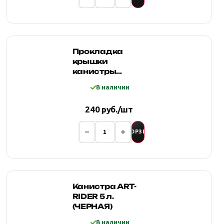
Прокладка
крышки
канистры
Экстрим с
В наличии
заливным
носиком,
240 руб./шт
OD=48mm
В КОРЗИНУ
Канистра ART-
RIDER 5 л.
(ЧЕРНАЯ)
В наличии