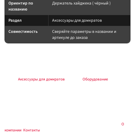
Ориентир по
Держатель хайджека ( чёрный )
названию
Раздел
Аксессуары для домкратов
Совместимость
Сверяйте параметры в названии и
артикуле до заказа
Подбор и совместимость
Сверяйте назначение по названию и разделу; при сомнении —
консультация в магазине.
Раздел:
Аксессуары для домкратов
. Каталог:
Оборудование
.
Установка и применение
Следуйте инструкции производителя. Для шин/дисков — балансировка
и контроль давления; для электрооборудования — предохранитель у
АКБ; для химии — средства защиты.
Купить в
, Тюмень — самовывоз и консультация:
О
Custom's Tuning
компании
,
Контакты
.