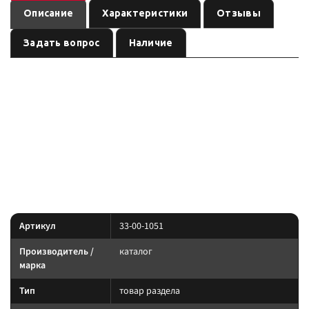
Описание
Характеристики
Отзывы
Задать вопрос
Наличие
— товар раздела бренда
Держатель хайджека ( чёрный )
, артикул
. Карточка собрана по данным линейки
каталог
33-00-1051
производителя и маркировке позиции; перед заказом сверьте
параметры с вашей задачей.
Параметры — по названию и артикулу 1С; при отсутствии паспорта
производителя сверяйте совместимость до заказа.
Характеристики
Артикул
33-00-1051
Производитель /
каталог
марка
Тип
товар раздела