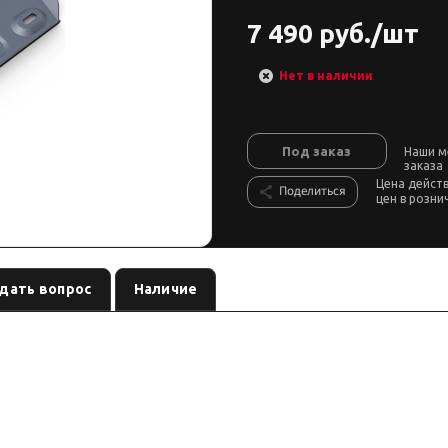
7 490 руб./шт
Нет в наличии
Под заказ
Наши м
заказа
Цена дейст
Поделиться
цен в розни
дать вопрос
Наличие
в / мостов / рулевых тяг
, артикул
. Совместимост
см. название
333.5514.1.6
кулу. Перед заказом сверьте посадочные отверстия и клиренс.