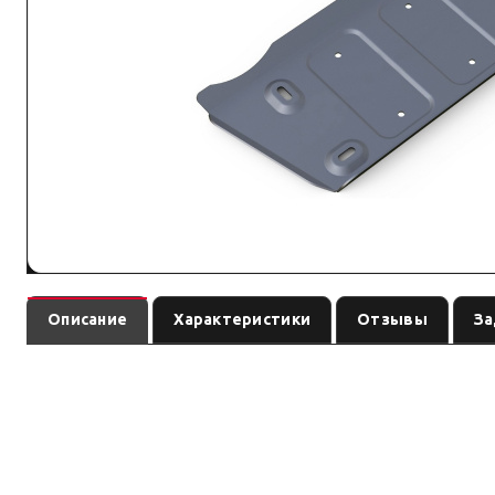
Описание
Характеристики
Отзывы
За
— защита агрегато
Защита рулевых тяг Suzuki Jimny, V - 1.3 (2005+)
комплектацией.
Силовой обвес / защита: подбирайте по модели кузова, поколению и арти