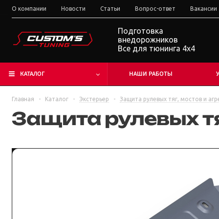
О компании
Новости
Статьи
Вопрос-ответ
Вакансии
Подготовка
внедорожников
Все для тюнинга 4x4
КАТАЛОГ
НАШИ РАБОТЫ
Главная
-
Каталог
-
Экстерьер
-
Защита рулевых тяг, мостов и агр
Защита рулевых тяг 