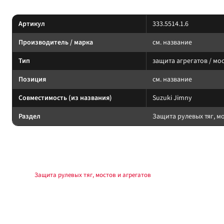
Характеристики
Артикул
333.5514.1.6
Производитель / марка
см. название
Тип
защита агрегатов / мос
Позиция
см. название
Совместимость (из названия)
Suzuki Jimny
Раздел
Защита рулевых тяг, м
Подбор и совместимость
Защиту подбирайте по модели, клиренсу и точкам крепления. После уста
Раздел:
Защита рулевых тяг, мостов и агрегатов
.
Установка
Монтаж на штатные точки или комплект крепежа из поставки. Моменты з