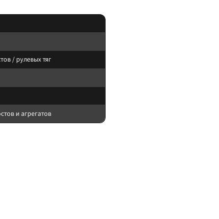
тов / рулевых тяг
остов и агрегатов
новки контролируйте доступ к сливам и отсутствие касаний о подвижные узлы
атяжки — по мануалу производителя обвеса и автомобиля. После установки —