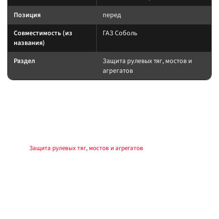
Позиция
перед
Совместимость (из
ГАЗ Соболь
названия)
Раздел
Защита рулевых тяг, мостов и
агрегатов
Подбор и совместимость
Силовой бампер сверяйте по модели кузова, креплениям и наличию
площадки под лебёдку. После монтажа проверьте свет, номерной знак и
геометрию рамы/кузова.
Раздел:
Защита рулевых тяг, мостов и агрегатов
.
Установка
Монтаж на штатные точки или комплект крепежа из поставки. Моменты
затяжки — по мануалу производителя обвеса и автомобиля. После
установки — контроль зазоров, повторная проверка света и датчиков
при необходимости.