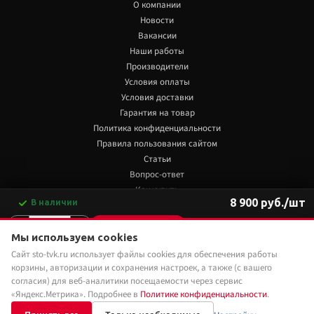
О компании
Новости
Вакансии
Наши работы
Производители
Условия оплаты
Условия доставки
Гарантия на товар
Политика конфиденциальности
Правила пользования сайтом
Статьи
Вопрос-ответ
Как купить
8 900 руб./шт
В наличии
Обзоры
-
+
В корзину
+7 922 480 80 85
Мы используем cookies
Сайт sto-tvk.ru использует файлы cookies для обеспечения работы
Мы в социальных сетях:
Купить в 1 клик
корзины, авторизации и сохранения настроек, а также (с вашего
согласия) для веб-аналитики посещаемости через сервис
«Яндекс.Метрика». Подробнее в
Политике конфиденциальности
.