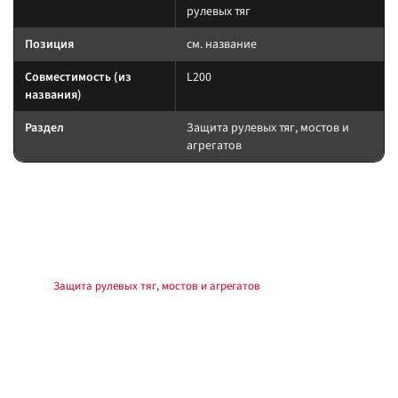
рулевых тяг
Позиция
см. название
Совместимость (из
L200
названия)
Раздел
Защита рулевых тяг, мостов и
агрегатов
Подбор и совместимость
Защиту подбирайте по модели, клиренсу и точкам крепления. После
установки контролируйте доступ к сливам и отсутствие касаний о
подвижные узлы.
Раздел:
Защита рулевых тяг, мостов и агрегатов
.
Установка
Монтаж на штатные точки или комплект крепежа из поставки. Моменты
затяжки — по мануалу производителя обвеса и автомобиля. После
установки — контроль зазоров, повторная проверка света и датчиков