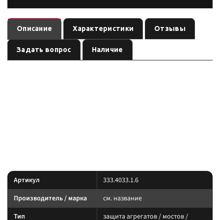
Описание
Характеристики
Отзывы
Задать вопрос
Наличие
Защита картера Mitsubishi L200, V - все (2006-2015), Pajero
— защита агрегатов / мостов / рулевых тяг
Sport, V - все (2008-2016)
, артикул
. Совместимость по названию: L200.
см. название
333.4033.1.6
Перед заказом сверьте посадку с вашей комплектацией.
Силовой обвес / защита: подбирайте по модели кузова, поколению и
артикулу. Перед заказом сверьте посадочные отверстия и клиренс.
Характеристики
Артикул
333.4033.1.6
Производитель / марка
см. название
Тип
защита агрегатов / мостов /